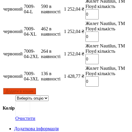
Жилет Nautilus, TM
7009-
590 в
Floyd кількість
червоний
1 252,04
₴
04-L
наявності
Жилет Nautilus, TM
7009-
462 в
Floyd кількість
червоний
1 252,04
₴
04-XL
наявності
Жилет Nautilus, TM
7009-
264 в
Floyd кількість
червоний
1 252,04
₴
04-2XL
наявності
Жилет Nautilus, TM
7009-
136 в
Floyd кількість
червоний
1 428,77
₴
04-3XL
наявності
Додати в кошик
Колір
Очистити
Додаткова інформація