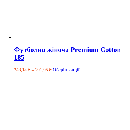
Футболка жіноча Premium Cotton
185
248,14
₴
–
291,95
₴
Оберіть опції