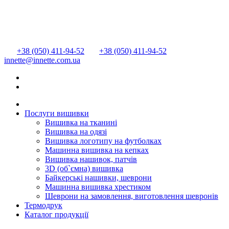
+38 (050) 411-94-52
+38 (050) 411-94-52
innette@innette.com.ua
Послуги вишивки
Вишивка на тканині
Вишивка на одязі
Вишивка логотипу на футболках
Машинна вишивка на кепках
Вишивка нашивок, патчів
3D (об`ємна) вишивка
Байкерські нашивки, шеврони
Машинна вишивка хрестиком
Шеврони на замовлення, виготовлення шевронів
Термодрук
Каталог продукції