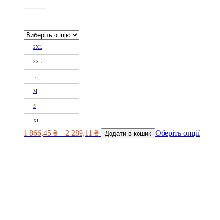
2XL
3XL
L
M
S
XL
1 866,45
₴
–
2 289,11
₴
Оберіть опції
Додати в кошик