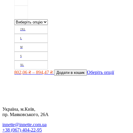
2XL
L
M
S
XL
802,06
₴
–
894,47
₴
Оберіть опції
Додати в кошик
Україна, м.Київ,
пр. Маяковського, 26А
innette@innette.com.ua
+38 (067) 404-22-95