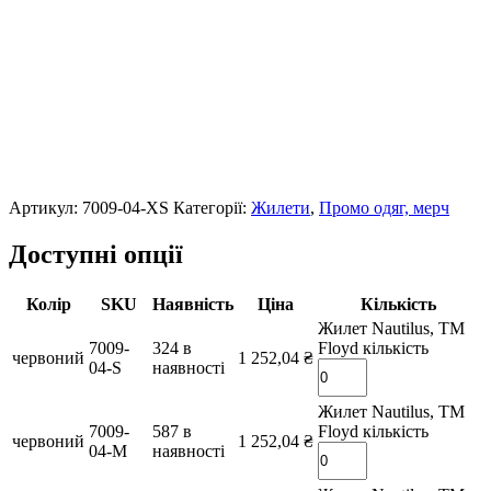
Артикул:
7009-04-XS
Категорії:
Жилети
,
Промо одяг, мерч
Доступні опції
Колір
SKU
Наявність
Ціна
Кількість
Жилет Nautilus, TM
7009-
324 в
Floyd кількість
червоний
1 252,04
₴
04-S
наявності
Жилет Nautilus, TM
7009-
587 в
Floyd кількість
червоний
1 252,04
₴
04-M
наявності