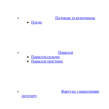
Подорож та відпочинок
Пледи
Парасолі
Парасолі-складні
Парасолі-тростини
Фартухи з нанесенням
логотипу