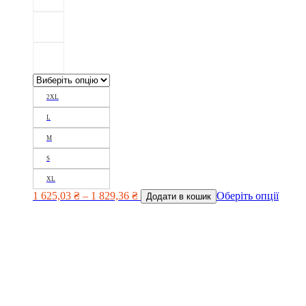
2XL
L
M
S
XL
1 625,03
₴
–
1 829,36
₴
Оберіть опції
Додати в кошик