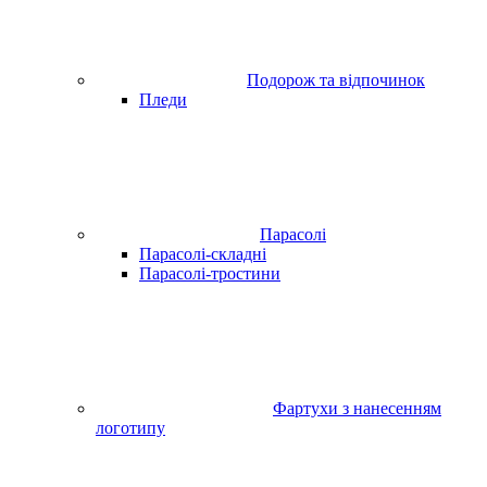
Подорож та відпочинок
Пледи
Парасолі
Парасолі-складні
Парасолі-тростини
Фартухи з нанесенням
логотипу