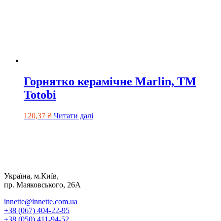
Горнятко керамічне Marlin, TM
Totobі
120,37
₴
Читати далі
Україна, м.Київ,
пр. Маяковського, 26А
innette@innette.com.ua
+38 (067) 404-22-95
+38 (050) 411-94-52