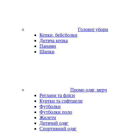
Головні убори
Кепки, бейсболки
Дитяча кепка
Панами
Шапки
Промо одяг, мерч
Реглани та фліси
Куртки та софтшели
Футболки
Футболки поло
Жилети
Дитячий одяг
Спортивний одяг