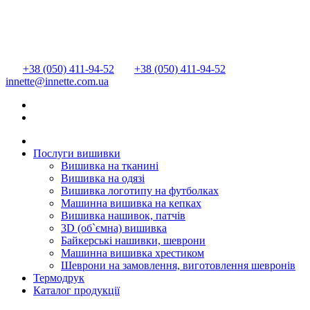
+38 (050) 411-94-52
+38 (050) 411-94-52
innette@innette.com.ua
Послуги вишивки
Вишивка на тканині
Вишивка на одязі
Вишивка логотипу на футболках
Машинна вишивка на кепках
Вишивка нашивок, патчів
3D (об`ємна) вишивка
Байкерські нашивки, шеврони
Машинна вишивка хрестиком
Шеврони на замовлення, виготовлення шевронів
Термодрук
Каталог продукції