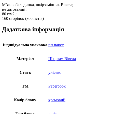
М’яка обкладинка, шкірзамінник Вівела;
не датований;
80 г/м2.;
160 сторінок (80 листів)
Додаткова інформація
Індивідуальна упаковка
пп пакет
Матеріал
Шкірзам Вівела
Стать
унісекс
ТМ
Paperbook
Колір блоку
кремовий
Тип блоку
лінія