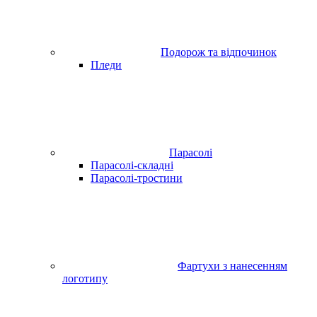
Подорож та відпочинок
Пледи
Парасолі
Парасолі-складні
Парасолі-тростини
Фартухи з нанесенням
логотипу