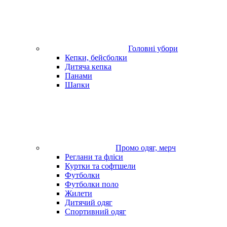
Головні убори
Кепки, бейсболки
Дитяча кепка
Панами
Шапки
Промо одяг, мерч
Реглани та фліси
Куртки та софтшели
Футболки
Футболки поло
Жилети
Дитячий одяг
Спортивний одяг