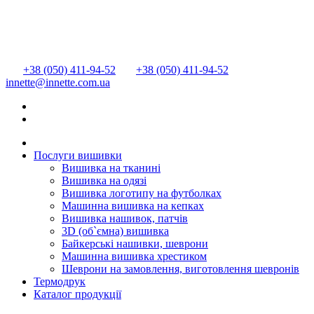
+38 (050) 411-94-52
+38 (050) 411-94-52
innette@innette.com.ua
Послуги вишивки
Вишивка на тканині
Вишивка на одязі
Вишивка логотипу на футболках
Машинна вишивка на кепках
Вишивка нашивок, патчів
3D (об`ємна) вишивка
Байкерські нашивки, шеврони
Машинна вишивка хрестиком
Шеврони на замовлення, виготовлення шевронів
Термодрук
Каталог продукції