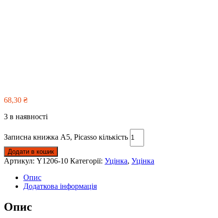
68,30
₴
3 в наявності
Записна книжка А5, Picasso кількість
Додати в кошик
Артикул:
Y1206-10
Категорії:
Уцінка
,
Уцінка
Опис
Додаткова інформація
Опис