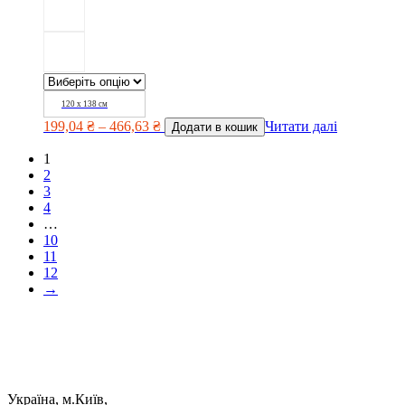
120 х 138 см
199,04
₴
–
466,63
₴
Читати далі
Додати в кошик
1
2
3
4
…
10
11
12
→
Україна, м.Київ,