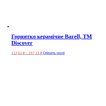
Горнятко керамічне Barell, ТМ
Discover
153,63
₴
–
167,33
₴
Оберіть опції