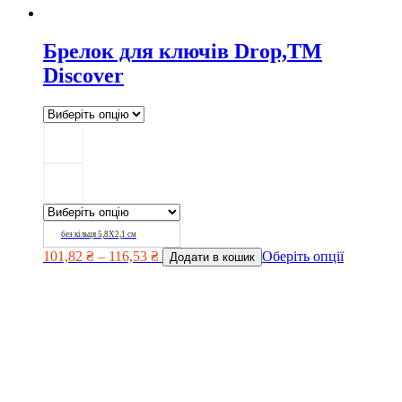
Брелок для ключів Drop,TM
Discover
без кільця 5,8Х2,1 см
101,82
₴
–
116,53
₴
Оберіть опції
Додати в кошик