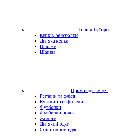
Головні убори
Кепки, бейсболки
Дитяча кепка
Панами
Шапки
Промо одяг, мерч
Реглани та фліси
Куртки та софтшели
Футболки
Футболки поло
Жилети
Дитячий одяг
Спортивний одяг