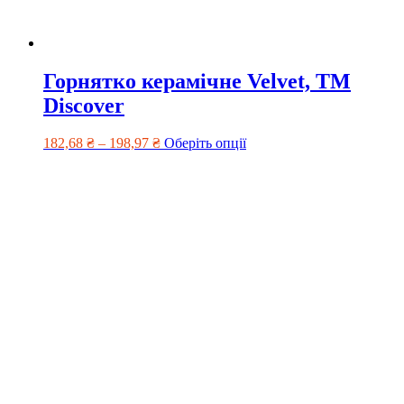
Горнятко керамічне Velvet, ТМ
Discover
182,68
₴
–
198,97
₴
Оберіть опції