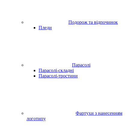
Подорож та відпочинок
Пледи
Парасолі
Парасолі-складні
Парасолі-тростини
Фартухи з нанесенням
логотипу