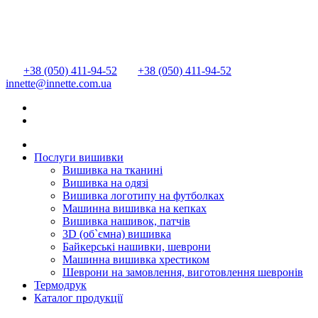
+38 (050) 411-94-52
+38 (050) 411-94-52
innette@innette.com.ua
Послуги вишивки
Вишивка на тканині
Вишивка на одязі
Вишивка логотипу на футболках
Машинна вишивка на кепках
Вишивка нашивок, патчів
3D (об`ємна) вишивка
Байкерські нашивки, шеврони
Машинна вишивка хрестиком
Шеврони на замовлення, виготовлення шевронів
Термодрук
Каталог продукції