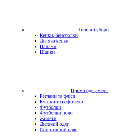
Головні убори
Кепки, бейсболки
Дитяча кепка
Панами
Шапки
Промо одяг, мерч
Реглани та фліси
Куртки та софтшели
Футболки
Футболки поло
Жилети
Дитячий одяг
Спортивний одяг