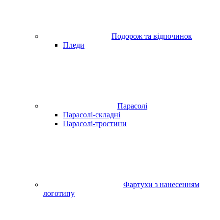
Подорож та відпочинок
Пледи
Парасолі
Парасолі-складні
Парасолі-тростини
Фартухи з нанесенням
логотипу