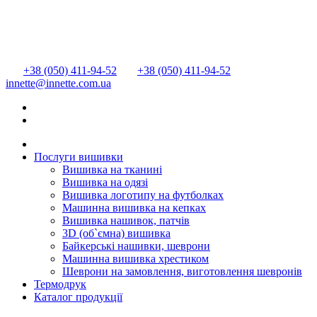
+38 (050) 411-94-52
+38 (050) 411-94-52
innette@innette.com.ua
Послуги вишивки
Вишивка на тканині
Вишивка на одязі
Вишивка логотипу на футболках
Машинна вишивка на кепках
Вишивка нашивок, патчів
3D (об`ємна) вишивка
Байкерські нашивки, шеврони
Машинна вишивка хрестиком
Шеврони на замовлення, виготовлення шевронів
Термодрук
Каталог продукції