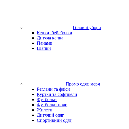
Головні убори
Кепки, бейсболки
Дитяча кепка
Панами
Шапки
Промо одяг, мерч
Реглани та фліси
Куртки та софтшели
Футболки
Футболки поло
Жилети
Дитячий одяг
Спортивний одяг