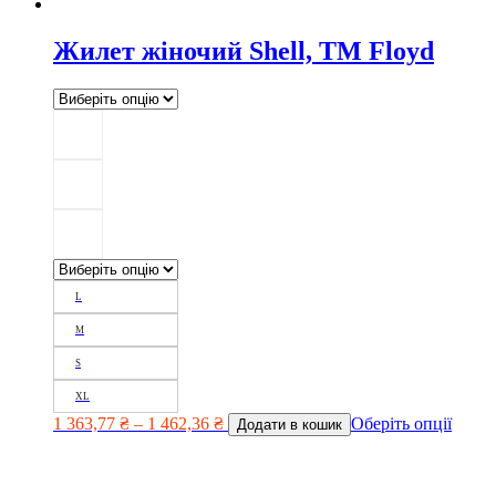
Жилет жіночий Shell, TM Floyd
L
M
S
XL
1 363,77
₴
–
1 462,36
₴
Оберіть опції
Додати в кошик