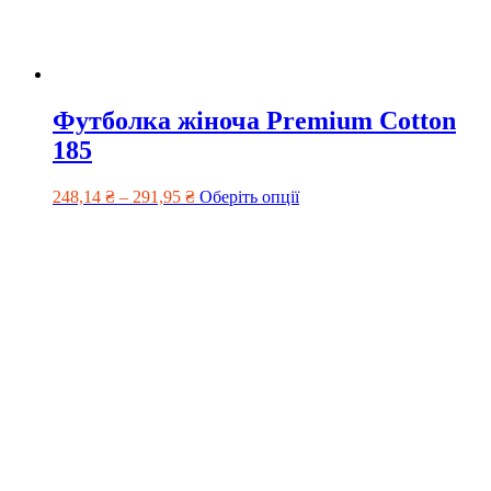
Футболка жіноча Premium Cotton
185
248,14
₴
–
291,95
₴
Оберіть опції