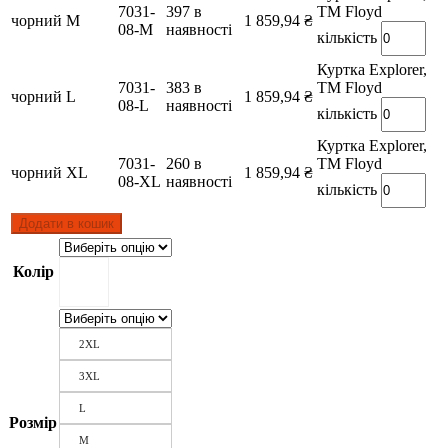
7031-
397 в
TM Floyd
чорний
M
1 859,94
₴
08-M
наявності
кількість
Куртка Explorer,
7031-
383 в
TM Floyd
чорний
L
1 859,94
₴
08-L
наявності
кількість
Куртка Explorer,
7031-
260 в
TM Floyd
чорний
XL
1 859,94
₴
08-XL
наявності
кількість
Додати в кошик
Колір
2XL
3XL
L
Розмір
M