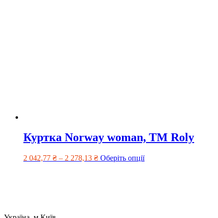
Куртка Norway woman, TM Roly
2 042,77
₴
–
2 278,13
₴
Оберіть опції
Україна, м.Київ,