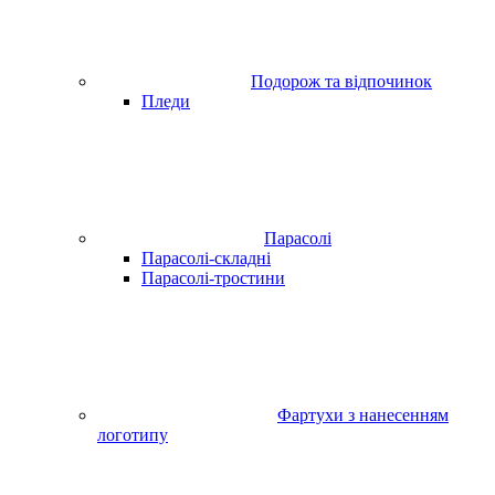
Подорож та відпочинок
Пледи
Парасолі
Парасолі-складні
Парасолі-тростини
Фартухи з нанесенням
логотипу