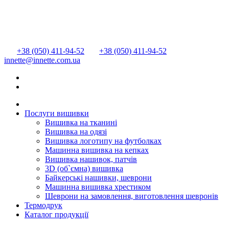
+38 (050) 411-94-52
+38 (050) 411-94-52
innette@innette.com.ua
Послуги вишивки
Вишивка на тканині
Вишивка на одязі
Вишивка логотипу на футболках
Машинна вишивка на кепках
Вишивка нашивок, патчів
3D (об`ємна) вишивка
Байкерські нашивки, шеврони
Машинна вишивка хрестиком
Шеврони на замовлення, виготовлення шевронів
Термодрук
Каталог продукції