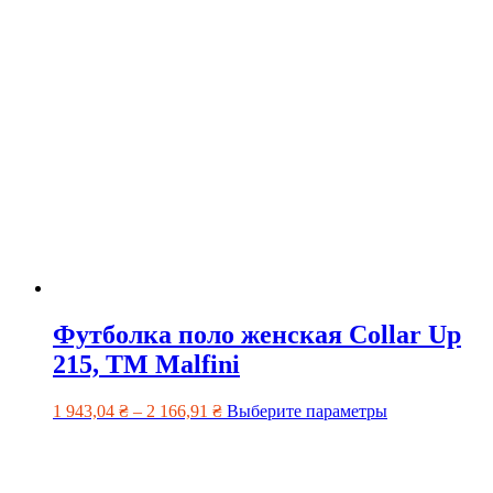
Футболка поло женская Collar Up
215, TM Malfini
1 943,04
₴
–
2 166,91
₴
Выберите параметры