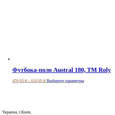
Футбока-поло Austral 180, TM Roly
476,93
₴
–
610,05
₴
Выберите параметры
Украина, г.Киев,