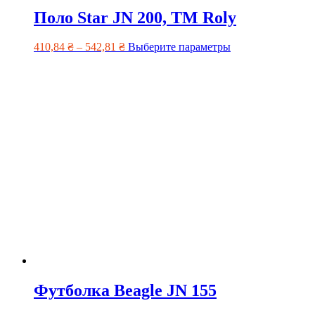
Поло Star JN 200, TM Roly
410,84
₴
–
542,81
₴
Выберите параметры
Футболка Beagle JN 155