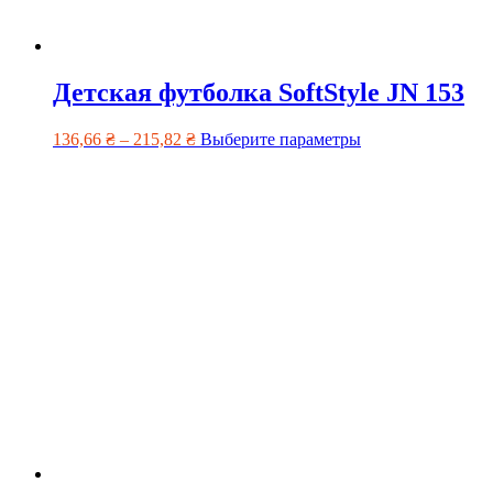
Детская футболка SoftStyle JN 153
136,66
₴
–
215,82
₴
Выберите параметры