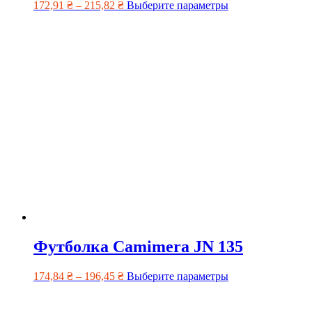
172,91
₴
–
215,82
₴
Выберите параметры
Футболка Camimera JN 135
174,84
₴
–
196,45
₴
Выберите параметры