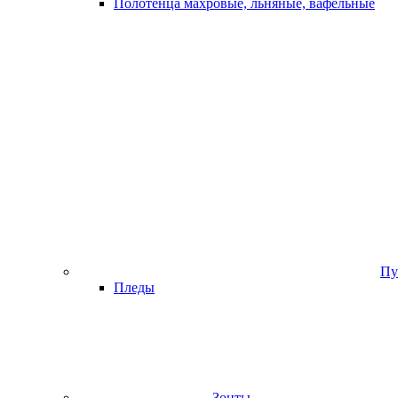
Полотенца махровые, льняные, вафельные
Пу
Пледы
Зонты