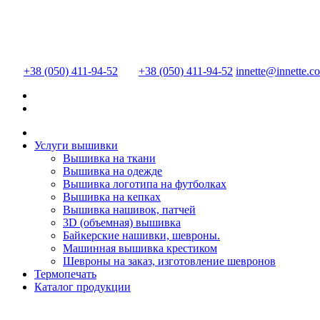
+38 (050) 411-94-52
+38 (050) 411-94-52
innette@innette.c
Услуги вышивки
Вышивка на ткани
Вышивка на одежде
Вышивка логотипа на футболках
Вышивка на кепках
Вышивка нашивок, патчей
3D (объемная) вышивка
Байкерские нашивки, шевроны.
Машинная вышивка крестиком
Шевроны на заказ, изготовление шевронов
Термопечать
Каталог продукции