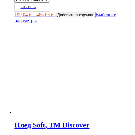
120 х 138 см
199,04
₴
–
466,63
₴
Выберите
Добавить в корзину
параметры
Плед Soft, TM Discover