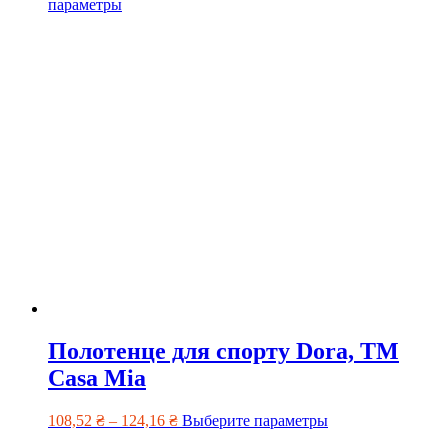
параметры
Полотенце для спорту Dora, TM
Casa Mia
108,52
₴
–
124,16
₴
Выберите параметры