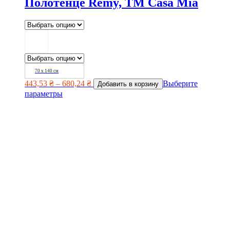
Полотенце Remy, TM Casa Mia
70 х 140 см
443,53
₴
–
680,24
₴
Выберите
Добавить в корзину
параметры