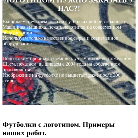
ЛОГОТИПОМ НУЖНО ЗАКАЗАТЬ У
НАС?!
Вышиваем, печатаем лого на футболках любой сложности.
Машинная вышивка, печать логотипов на современном
оборудовании.
Используем только качественное сырье и современное
оборудование.
Подготовим пробный экземпляр, учтем все ваши пожелания.
Шьем, печатаем, вышиваем с 2004 года на собственном
производстве!
Изображение на футболке не выцветает даже после 300
стирок
Футболки с логотипом. Примеры
наших работ.