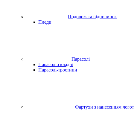
Подорож та відпочинок
Пледи
Парасолі
Парасолі-складні
Парасолі-тростини
Фартухи з нанесенням лого