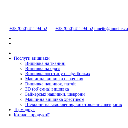
+38 (050) 411-94-52
+38 (050) 411-94-52
innette@innette.c
Послуги вишивки
Вишивка на тканині
Вишивка на одязі
Вишивка логотипу на футболках
Машинна вишивка на кепках
Вишивка нашивок, патчів
3D (об`ємна) вишивка
Байкерські нашивки, шеврони
Машинна вишивка хрестиком
Шеврони на замовлення, виготовлення шевронів
Термодрук
Каталог продукції