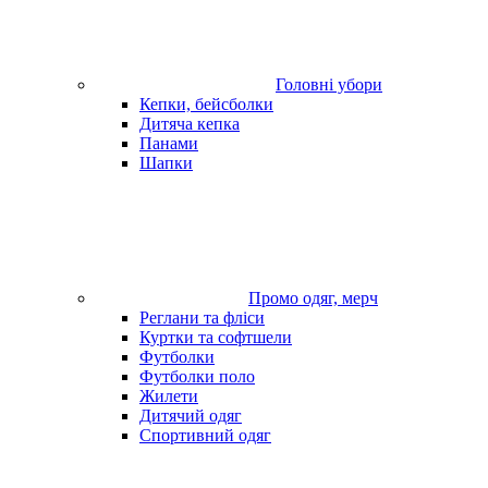
Головні убори
Кепки, бейсболки
Дитяча кепка
Панами
Шапки
Промо одяг, мерч
Реглани та фліси
Куртки та софтшели
Футболки
Футболки поло
Жилети
Дитячий одяг
Спортивний одяг