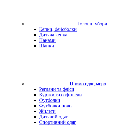
Головні убори
Кепки, бейсболки
Дитяча кепка
Панами
Шапки
Промо одяг, мерч
Реглани та фліси
Куртки та софтшели
Футболки
Футболки поло
Жилети
Дитячий одяг
Спортивний одяг