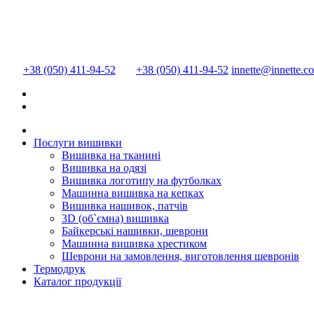
+38 (050) 411-94-52
+38 (050) 411-94-52
innette@innette.c
Послуги вишивки
Вишивка на тканині
Вишивка на одязі
Вишивка логотипу на футболках
Машинна вишивка на кепках
Вишивка нашивок, патчів
3D (об`ємна) вишивка
Байкерські нашивки, шеврони
Машинна вишивка хрестиком
Шеврони на замовлення, виготовлення шевронів
Термодрук
Каталог продукції