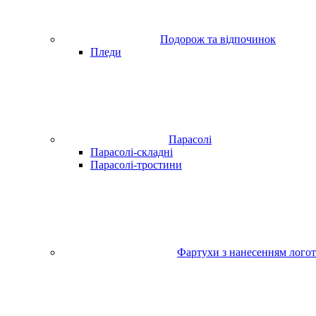
Подорож та відпочинок
Пледи
Парасолі
Парасолі-складні
Парасолі-тростини
Фартухи з нанесенням лого