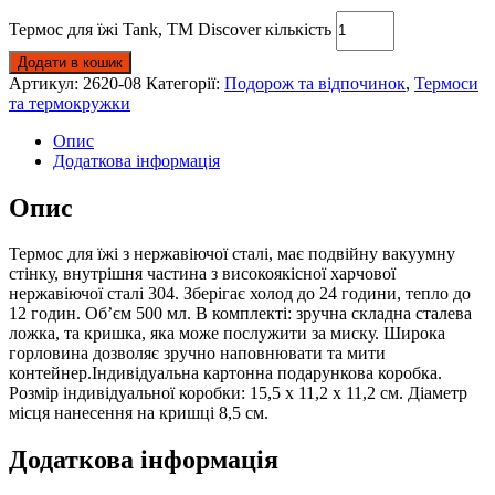
Термос для їжі Tank, TM Discover кількість
Додати в кошик
Артикул:
2620-08
Категорії:
Подорож та відпочинок
,
Термоси
та термокружки
Опис
Додаткова інформація
Опис
Термос для їжі з нержавіючої сталі, має подвійну вакуумну
стінку, внутрішня частина з високоякісної харчової
нержавіючої сталі 304. Зберігає холод до 24 години, тепло до
12 годин. Об’єм 500 мл. В комплекті: зручна складна сталева
ложка, та кришка, яка може послужити за миску. Широка
горловина дозволяє зручно наповнювати та мити
контейнер.Індивідуальна картонна подарункова коробка.
Розмір індивідуальної коробки: 15,5 х 11,2 х 11,2 см. Діаметр
місця нанесення на кришці 8,5 см.
Додаткова інформація