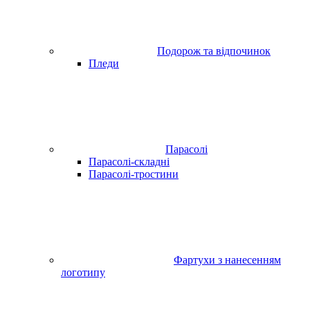
Подорож та відпочинок
Пледи
Парасолі
Парасолі-складні
Парасолі-тростини
Фартухи з нанесенням
логотипу