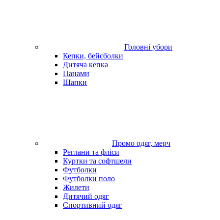
Головні убори
Кепки, бейсболки
Дитяча кепка
Панами
Шапки
Промо одяг, мерч
Реглани та фліси
Куртки та софтшели
Футболки
Футболки поло
Жилети
Дитячий одяг
Спортивний одяг