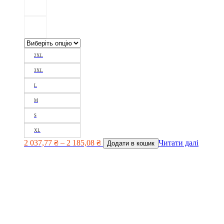
2XL
3XL
L
M
S
XL
2 037,77
₴
–
2 185,08
₴
Читати далі
Додати в кошик