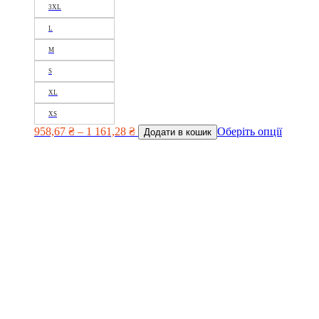
3XL
L
M
S
XL
XS
958,67
₴
–
1 161,28
₴
Оберіть опції
Додати в кошик