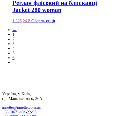
Реглан флісовий на блискавці
Jacket 280 woman
1 325,26
₴
Оберіть опції
←
1
2
3
4
5
6
→
Україна, м.Київ,
пр. Маяковського, 26А
innette@innette.com.ua
+38 (067) 404-22-95