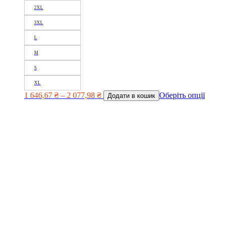
2XL
3XL
L
M
S
XL
1 646,67
₴
–
2 077,98
₴
Оберіть опції
Додати в кошик