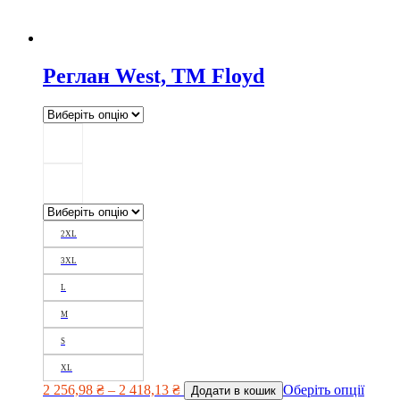
Реглан West, ТМ Floyd
2XL
3XL
L
M
S
XL
2 256,98
₴
–
2 418,13
₴
Оберіть опції
Додати в кошик