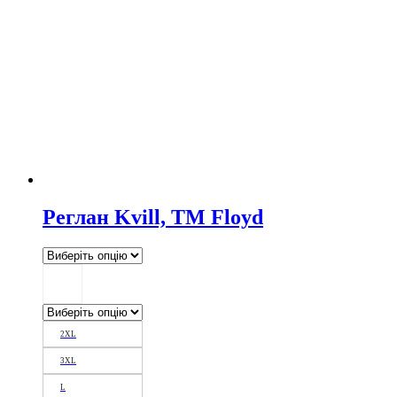
Реглан Kvill, TM Floyd
2XL
3XL
L