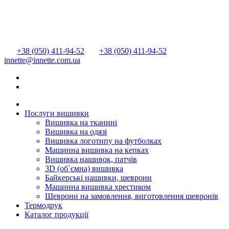
+38 (050) 411-94-52
+38 (050) 411-94-52
innette@innette.com.ua
Послуги вишивки
Вишивка на тканині
Вишивка на одязі
Вишивка логотипу на футболках
Машинна вишивка на кепках
Вишивка нашивок, патчів
3D (об`ємна) вишивка
Байкерські нашивки, шеврони
Машинна вишивка хрестиком
Шеврони на замовлення, виготовлення шевронів
Термодрук
Каталог продукції