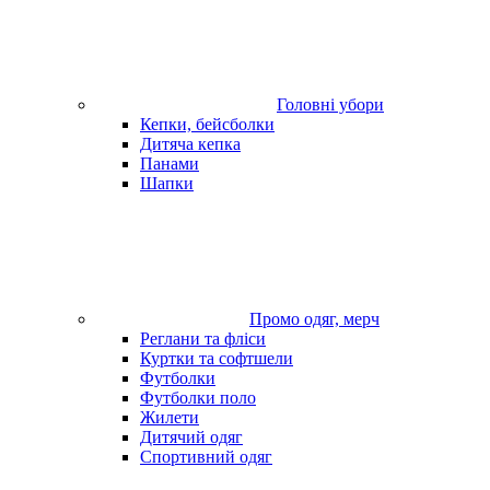
Головні убори
Кепки, бейсболки
Дитяча кепка
Панами
Шапки
Промо одяг, мерч
Реглани та фліси
Куртки та софтшели
Футболки
Футболки поло
Жилети
Дитячий одяг
Спортивний одяг