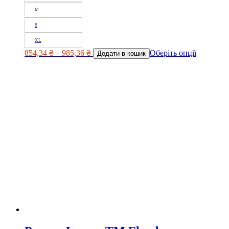
M
S
XL
854,34
₴
–
985,36
₴
Оберіть опції
Додати в кошик