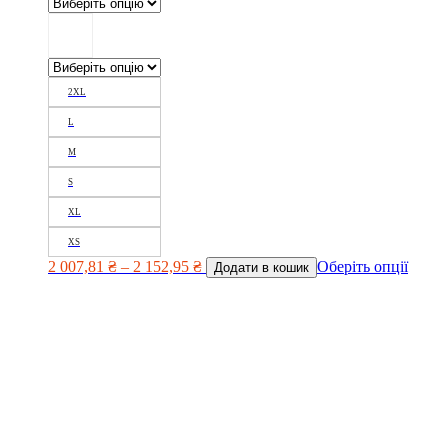
2XL
L
M
S
XL
XS
2 007,81
₴
–
2 152,95
₴
Оберіть опції
Додати в кошик