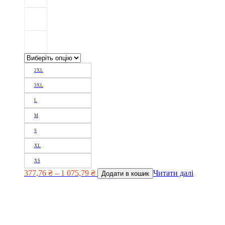
2XL
3XL
L
M
S
XL
XS
377,76
₴
–
1 075,79
₴
Читати далі
Додати в кошик