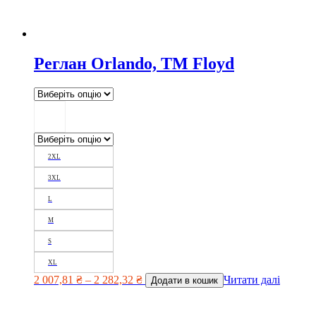
Реглан Orlando, TM Floyd
2XL
3XL
L
M
S
XL
2 007,81
₴
–
2 282,32
₴
Читати далі
Додати в кошик