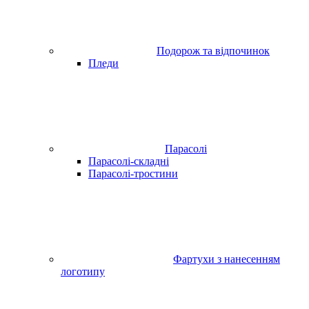
Подорож та відпочинок
Пледи
Парасолі
Парасолі-складні
Парасолі-тростини
Фартухи з нанесенням
логотипу