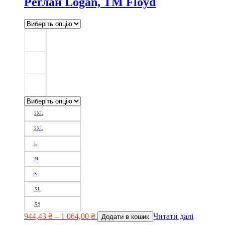
Реглан Logan, TM Floyd
2XL
3XL
L
M
S
XL
XS
944,43
₴
–
1 064,00
₴
Читати далі
Додати в кошик