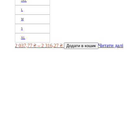
3XL
L
M
S
XL
2 037,77
₴
–
2 316,27
₴
Читати далі
Додати в кошик