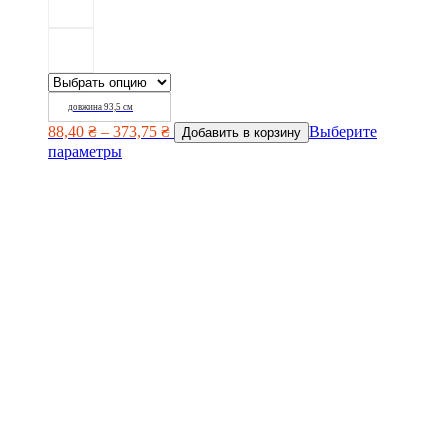
довжина 93,5 см
88,40
₴
–
373,75
₴
Выберите
Добавить в корзину
параметры