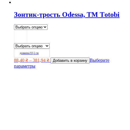
Зонтик-трость Odessa, ТМ Тotobi
довжина 93,5 см
88,40
₴
–
381,94
₴
Выберите
Добавить в корзину
параметры