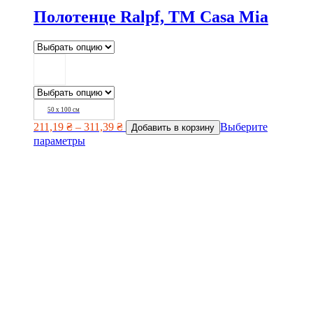
Полотенце Ralpf, TM Casa Mia
50 х 100 см
211,19
₴
–
311,39
₴
Выберите
Добавить в корзину
параметры