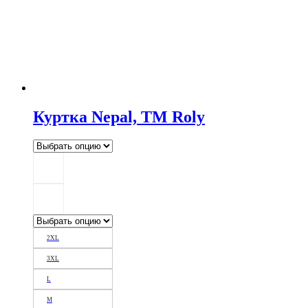
Куртка Nepal, ТМ Roly
2XL
3XL
L
M