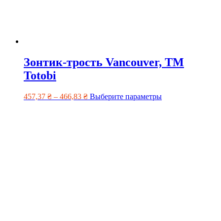
Зонтик-трость Vancouver, ТМ
Totobi
457,37
₴
–
466,83
₴
Выберите параметры