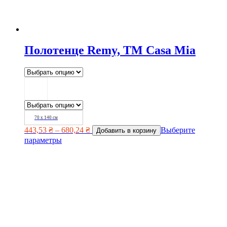
Полотенце Remy, TM Casa Mia
70 х 140 см
443,53
₴
–
680,24
₴
Выберите
Добавить в корзину
параметры