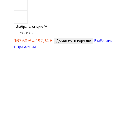
70 х 120 см
167,60
₴
–
197,34
₴
Выберите
Добавить в корзину
параметры