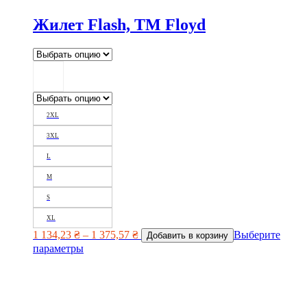
Жилет Flash, TM Floyd
2XL
3XL
L
M
S
XL
1 134,23
₴
–
1 375,57
₴
Выберите
Добавить в корзину
параметры