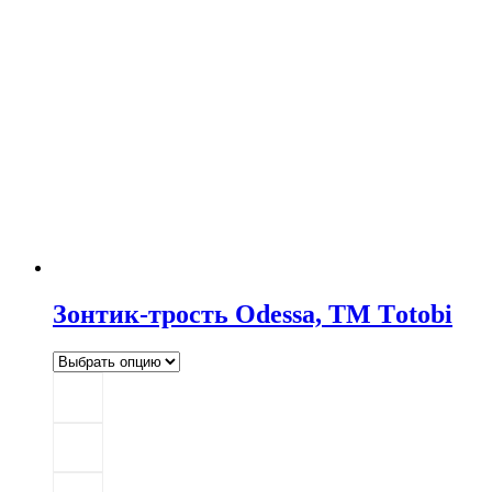
Зонтик-трость Odessa, ТМ Тotobi