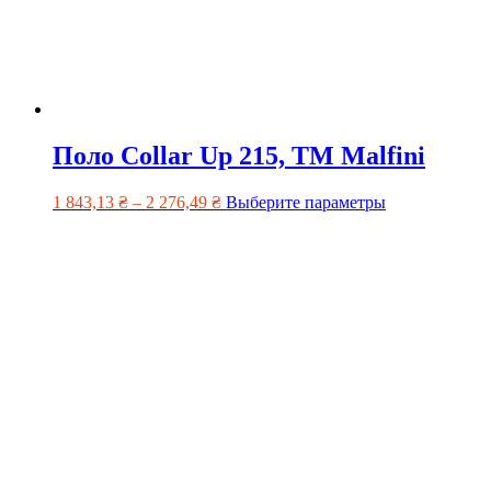
Поло Collar Up 215, TM Malfini
1 843,13
₴
–
2 276,49
₴
Выберите параметры