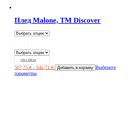
Плед Malone, TM Discover
130 х 190 см
507,75
₴
–
642,71
₴
Выберите
Добавить в корзину
параметры