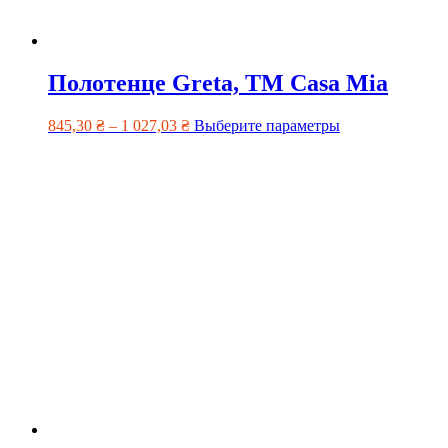
Полотенце Greta, TM Casa Mia
845,30
₴
–
1 027,03
₴
Выберите параметры