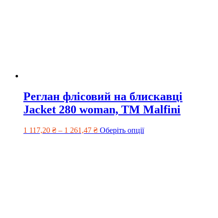
Реглан флісовий на блискавці
Jacket 280 woman, TM Malfini
1 117,20
₴
–
1 261,47
₴
Оберіть опції