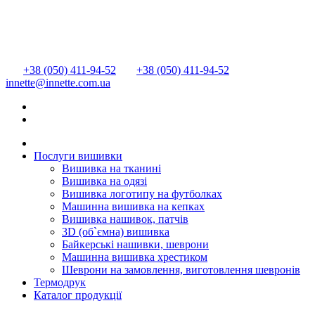
+38 (050) 411-94-52
+38 (050) 411-94-52
innette@innette.com.ua
Послуги вишивки
Вишивка на тканині
Вишивка на одязі
Вишивка логотипу на футболках
Машинна вишивка на кепках
Вишивка нашивок, патчів
3D (об`ємна) вишивка
Байкерські нашивки, шеврони
Машинна вишивка хрестиком
Шеврони на замовлення, виготовлення шевронів
Термодрук
Каталог продукції