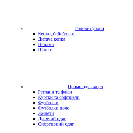
Головні убори
Кепки, бейсболки
Дитяча кепка
Панами
Шапки
Промо одяг, мерч
Реглани та фліси
Куртки та софтшели
Футболки
Футболки поло
Жилети
Дитячий одяг
Спортивний одяг