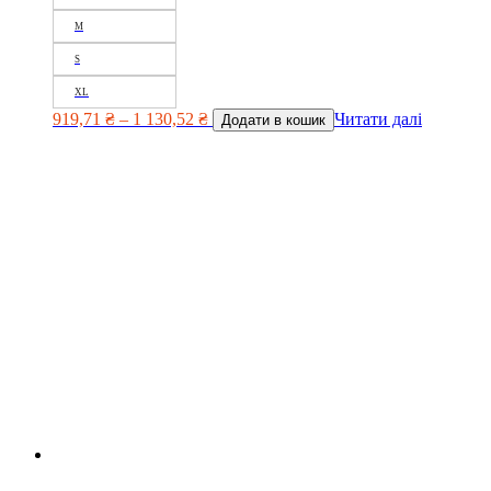
M
S
XL
919,71
₴
–
1 130,52
₴
Читати далі
Додати в кошик