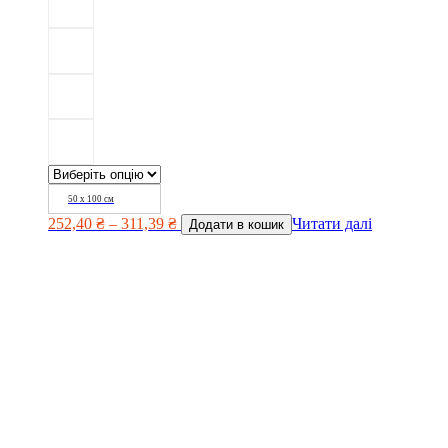
50 х 100 см
252,40
₴
–
311,39
₴
Читати далі
Додати в кошик