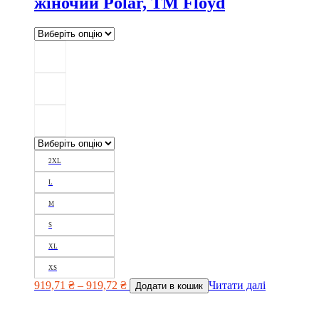
жіночий Polar, TM Floyd
2XL
L
M
S
XL
XS
919,71
₴
–
919,72
₴
Читати далі
Додати в кошик