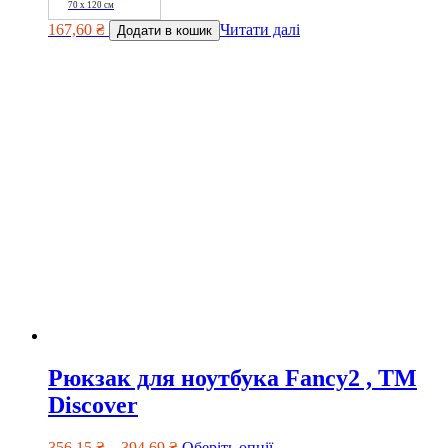
70 х 120 см
167,60
₴
Читати далі
Додати в кошик
Рюкзак для ноутбука Fancy2 , ТМ
Discover
356,15
₴
–
394,69
₴
Оберіть опції