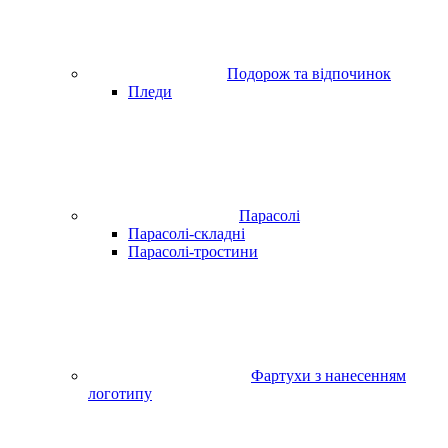
Подорож та відпочинок
Пледи
Парасолі
Парасолі-складні
Парасолі-тростини
Фартухи з нанесенням
логотипу