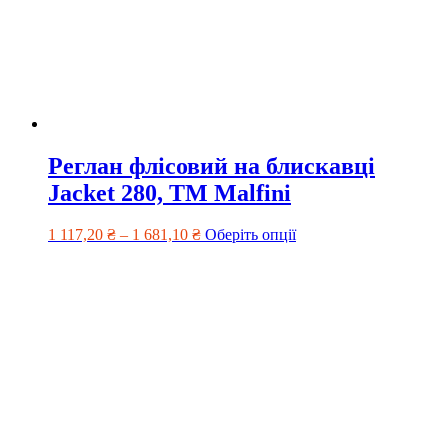
Реглан флісовий на блискавці
Jacket 280, TM Malfini
1 117,20
₴
–
1 681,10
₴
Оберіть опції