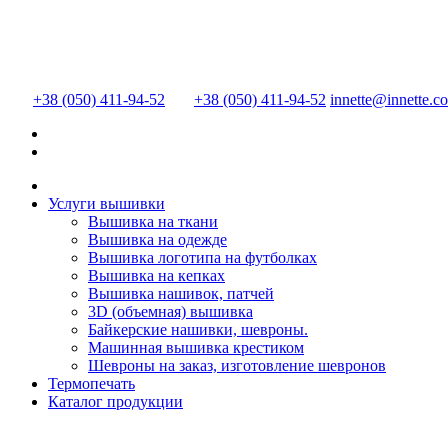
+38 (050) 411-94-52
+38 (050) 411-94-52
innette@innette.c
Услуги вышивки
Вышивка на ткани
Вышивка на одежде
Вышивка логотипа на футболках
Вышивка на кепках
Вышивка нашивок, патчей
3D (объемная) вышивка
Байкерские нашивки, шевроны.
Машинная вышивка крестиком
Шевроны на заказ, изготовление шевронов
Термопечать
Каталог продукции