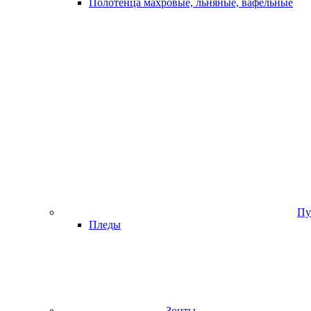
Полотенца махровые, льняные, вафельные
Пу
Пледы
Зонты