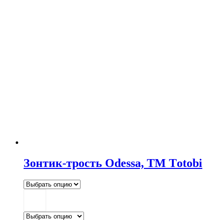
Зонтик-трость Odessa, ТМ Тotobi