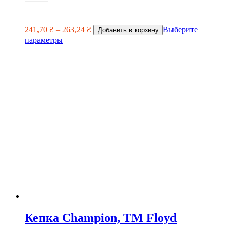
241,70
₴
–
263,24
₴
Выберите
Добавить в корзину
параметры
Кепка Champion, TM Floyd