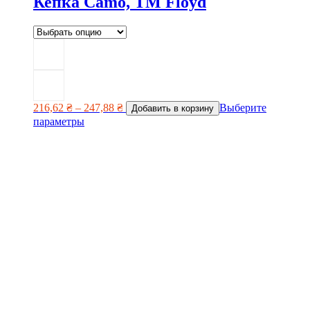
Кепка Camo, TM Floyd
216,62
₴
–
247,88
₴
Выберите
Добавить в корзину
параметры