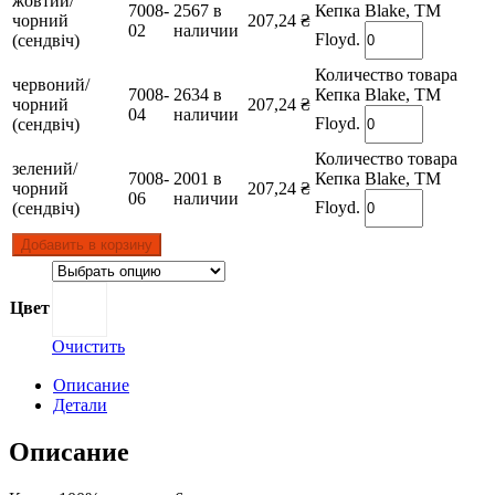
жовтий/
7008-
2567 в
Кепка Blake, TM
чорний
207,24
₴
02
наличии
Floyd.
(сендвіч)
Количество товара
червоний/
7008-
2634 в
Кепка Blake, TM
чорний
207,24
₴
04
наличии
Floyd.
(сендвіч)
Количество товара
зелений/
7008-
2001 в
Кепка Blake, TM
чорний
207,24
₴
06
наличии
Floyd.
(сендвіч)
Добавить в корзину
Цвет
Очистить
Описание
Детали
Описание