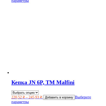
параметры
Кепка JN 6P, ТМ Malfini
220,52
₴
–
245,93
₴
Выберите
Добавить в корзину
параметры