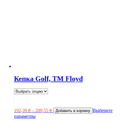
Кепка Golf, TM Floyd
192,39
₴
–
209,55
₴
Выберите
Добавить в корзину
параметры