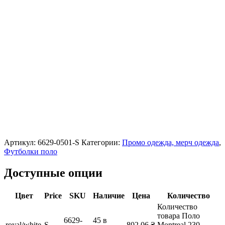
Артикул:
6629-0501-S
Категории:
Промо одежда, мерч одежда
,
Футболки поло
Доступные опции
Цвет
Price
SKU
Наличие
Цена
Количество
Количество
товара Поло
6629-
45 в
royal/white
S
802,06
₴
Montreal 230