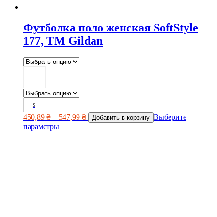
Футболка поло женская SoftStyle
177, TM Gildan
S
450,89
₴
–
547,99
₴
Выберите
Добавить в корзину
параметры