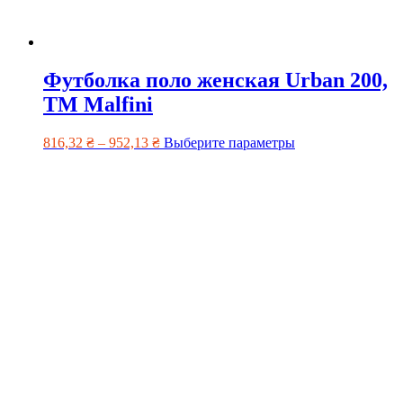
Футболка поло женская Urban 200,
TM Malfini
816,32
₴
–
952,13
₴
Выберите параметры