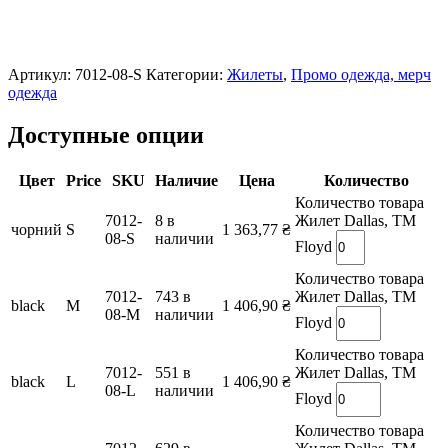
Артикул:
7012-08-S
Категории:
Жилеты
,
Промо одежда, мерч
одежда
Доступные опции
Цвет
Price
SKU
Наличие
Цена
Количество
Количество товара
7012-
8 в
Жилет Dallas, TM
чорний
S
1 363,77
₴
08-S
наличии
Floyd
Количество товара
7012-
743 в
Жилет Dallas, TM
black
M
1 406,90
₴
08-M
наличии
Floyd
Количество товара
7012-
551 в
Жилет Dallas, TM
black
L
1 406,90
₴
08-L
наличии
Floyd
Количество товара