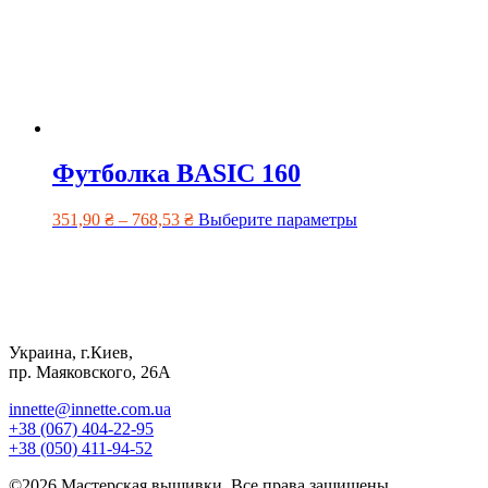
Футболка BASIC 160
351,90
₴
–
768,53
₴
Выберите параметры
Украина, г.Киев,
пр. Маяковского, 26А
innette@innette.com.ua
+38 (067) 404-22-95
+38 (050) 411-94-52
©2026 Мастерская вышивки. Все права защищены.