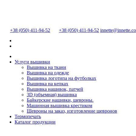
+38 (050) 411-94-52
+38 (050) 411-94-52
innette@innette.c
Услуги вышивки
Вышивка на ткани
Вышивка на одежде
Вышивка логотипа на футболках
Вышивка на кепках
Вышивка нашивок, патчей
3D (объемная) вышивка
Байкерские нашивки, шевроны.
Машинная вышивка крестиком
Шевроны на заказ, изготовление шевронов
Термопечать
Каталог продукции