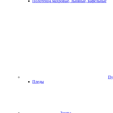
Полотенца махровые, льняные, вафельные
Пу
Пледы
Зонты