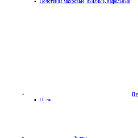
Полотенца махровые, льняные, вафельные
Пу
Пледы
Зонты