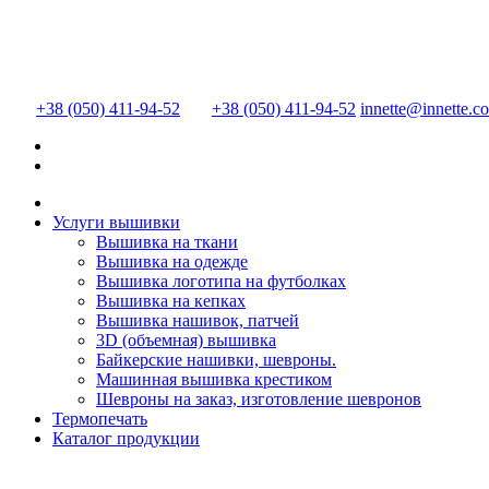
+38 (050) 411-94-52
+38 (050) 411-94-52
innette@innette.c
Услуги вышивки
Вышивка на ткани
Вышивка на одежде
Вышивка логотипа на футболках
Вышивка на кепках
Вышивка нашивок, патчей
3D (объемная) вышивка
Байкерские нашивки, шевроны.
Машинная вышивка крестиком
Шевроны на заказ, изготовление шевронов
Термопечать
Каталог продукции