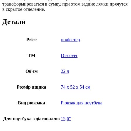
трансформироваться в сумку, при этом задние лямки прячутся
в скрытое отделение.
Детали
Price
поліестер
ТМ
Discover
Об'єм
22 л
Розмір ящика
74 х 52 х 54 см
Вид рюкзака
Рюкзак для ноутбука
Для ноутбука з діагоналлю
15,6"