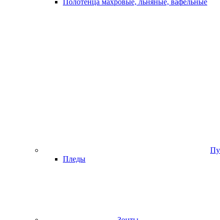
Полотенца махровые, льняные, вафельные
Пу
Пледы
Зонты