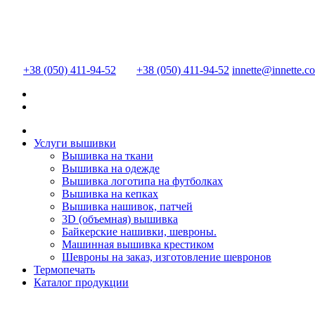
+38 (050) 411-94-52
+38 (050) 411-94-52
innette@innette.c
Услуги вышивки
Вышивка на ткани
Вышивка на одежде
Вышивка логотипа на футболках
Вышивка на кепках
Вышивка нашивок, патчей
3D (объемная) вышивка
Байкерские нашивки, шевроны.
Машинная вышивка крестиком
Шевроны на заказ, изготовление шевронов
Термопечать
Каталог продукции