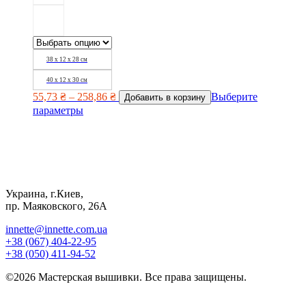
38 х 12 х 28 см
40 х 12 х 30 см
55,73
₴
–
258,86
₴
Выберите
Добавить в корзину
параметры
Украина, г.Киев,
пр. Маяковского, 26А
innette@innette.com.ua
+38 (067) 404-22-95
+38 (050) 411-94-52
©2026 Мастерская вышивки. Все права защищены.