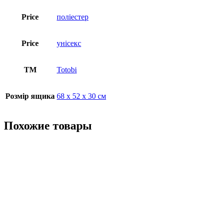
Price
поліестер
Price
унісекс
ТМ
Totobi
Розмір ящика
68 х 52 х 30 см
Похожие товары