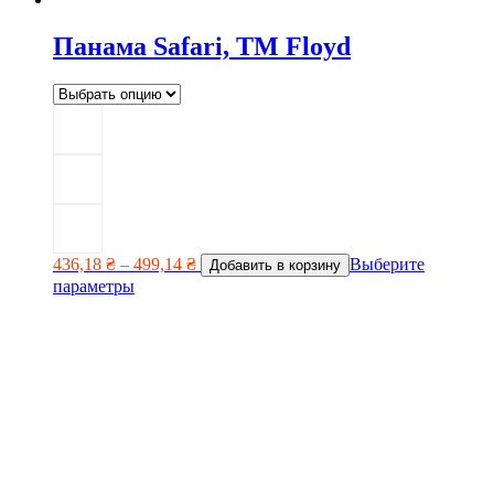
Панама Safari, ТМ Floyd
436,18
₴
–
499,14
₴
Выберите
Добавить в корзину
параметры