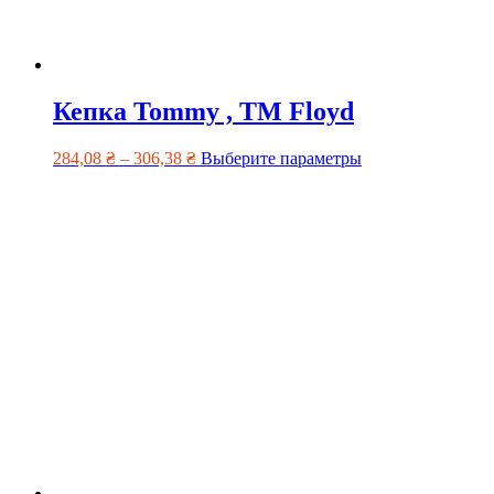
Кепка Tommy , TM Floyd
284,08
₴
–
306,38
₴
Выберите параметры