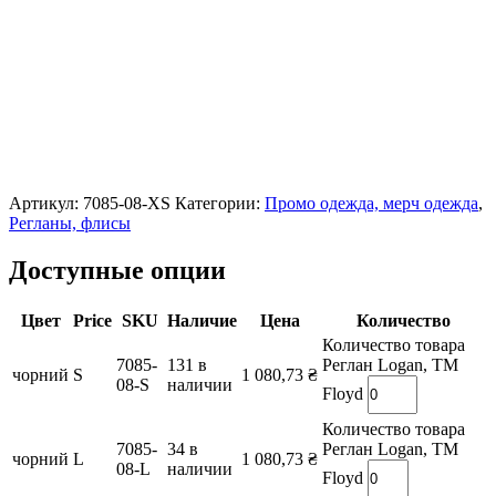
Артикул:
7085-08-XS
Категории:
Промо одежда, мерч одежда
,
Регланы, флисы
Доступные опции
Цвет
Price
SKU
Наличие
Цена
Количество
Количество товара
7085-
131 в
Реглан Logan, TM
чорний
S
1 080,73
₴
08-S
наличии
Floyd
Количество товара
7085-
34 в
Реглан Logan, TM
чорний
L
1 080,73
₴
08-L
наличии
Floyd