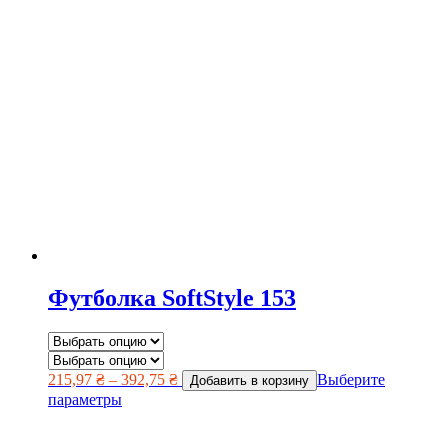
Футболка SoftStyle 153
215,97
₴
–
392,75
₴
Выберите
Добавить в корзину
параметры