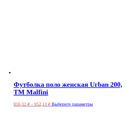
Футболка поло женская Urban 200,
TM Malfini
816,32
₴
–
952,13
₴
Выберите параметры