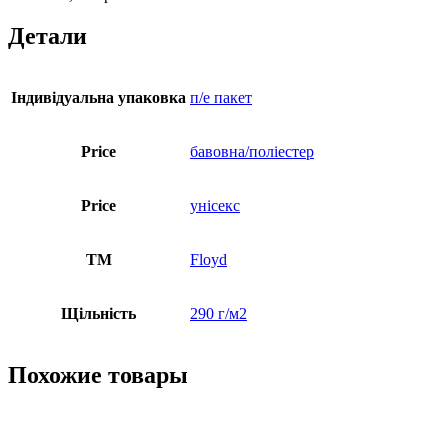
Детали
Індивідуальна упаковка
п/е пакет
Price
бавовна/поліестер
Price
унісекс
ТМ
Floyd
Щільність
290 г/м2
Похожие товары