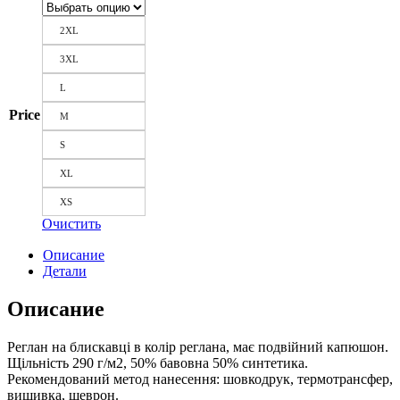
2XL
3XL
L
Price
M
S
XL
XS
Очистить
Описание
Детали
Описание
Реглан на блискавці в колір реглана, має подвійний капюшон.
Щільність 290 г/м2, 50% бавовна 50% синтетика.
Рекомендований метод нанесення: шовкодрук, термотрансфер,
вишивка, шеврон.