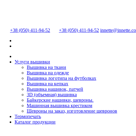
+38 (050) 411-94-52
+38 (050) 411-94-52
innette@innette.c
Услуги вышивки
Вышивка на ткани
Вышивка на одежде
Вышивка логотипа на футболках
Вышивка на кепках
Вышивка нашивок, патчей
3D (объемная) вышивка
Байкерские нашивки, шевроны.
Машинная вышивка крестиком
Шевроны на заказ, изготовление шевронов
Термопечать
Каталог продукции