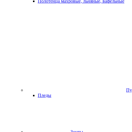
Полотенца махровые, льняные, вафельные
Пу
Пледы
Зонты