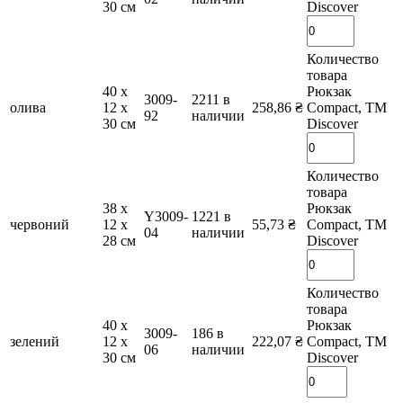
30 см
Discover
Количество
товара
40 х
Рюкзак
3009-
2211 в
олива
12 х
258,86
₴
Compact, TM
92
наличии
30 см
Discover
Количество
товара
38 х
Рюкзак
Y3009-
1221 в
червоний
12 х
55,73
₴
Compact, TM
04
наличии
28 см
Discover
Количество
товара
40 х
Рюкзак
3009-
186 в
зелений
12 х
222,07
₴
Compact, TM
06
наличии
30 см
Discover