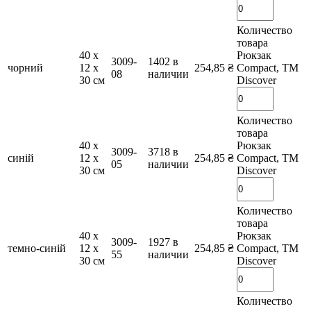
Количество
товара
40 х
Рюкзак
3009-
1402 в
чорний
12 х
254,85
₴
Compact, TM
08
наличии
30 см
Discover
Количество
товара
40 х
Рюкзак
3009-
3718 в
синій
12 х
254,85
₴
Compact, TM
05
наличии
30 см
Discover
Количество
товара
40 х
Рюкзак
3009-
1927 в
темно-синій
12 х
254,85
₴
Compact, TM
55
наличии
30 см
Discover
Количество