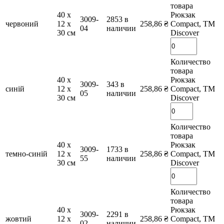
товара
40 х
Рюкзак
3009-
2853 в
червоний
12 х
258,86
₴
Compact, TM
04
наличии
30 см
Discover
Количество
товара
40 х
Рюкзак
3009-
343 в
синій
12 х
258,86
₴
Compact, TM
05
наличии
30 см
Discover
Количество
товара
40 х
Рюкзак
3009-
1733 в
темно-синій
12 х
258,86
₴
Compact, TM
55
наличии
30 см
Discover
Количество
товара
40 х
Рюкзак
3009-
2291 в
жовтий
12 х
258,86
₴
Compact, TM
02
наличии