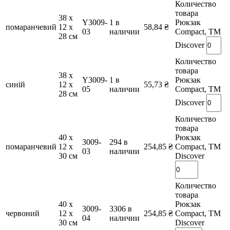
Количество
товара
38 х
Y3009-
1 в
Рюкзак
помаранчевий
12 х
58,84
₴
03
наличии
Compact, TM
28 см
Discover
Количество
товара
38 х
Y3009-
1 в
Рюкзак
синій
12 х
55,73
₴
05
наличии
Compact, TM
28 см
Discover
Количество
товара
40 х
Рюкзак
3009-
294 в
помаранчевий
12 х
254,85
₴
Compact, TM
03
наличии
30 см
Discover
Количество
товара
40 х
Рюкзак
3009-
3306 в
червоний
12 х
254,85
₴
Compact, TM
04
наличии
30 см
Discover