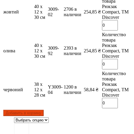
товара
40 х
Рюкзак
3009-
2706 в
жовтий
12 х
254,85
₴
Compact, TM
02
наличии
30 см
Discover
Количество
товара
40 х
Рюкзак
3009-
2393 в
олива
12 х
254,85
₴
Compact, TM
92
наличии
30 см
Discover
Количество
товара
38 х
Рюкзак
Y3009-
1200 в
червоний
12 х
58,84
₴
Compact, TM
04
наличии
28 см
Discover
Добавить в корзину