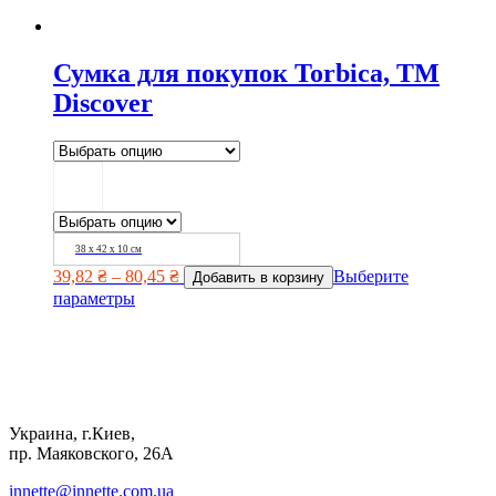
Сумка для покупок Torbica, TM
Discover
38 х 42 х 10 см
39,82
₴
–
80,45
₴
Выберите
Добавить в корзину
параметры
Украина, г.Киев,
пр. Маяковского, 26А
innette@innette.com.ua