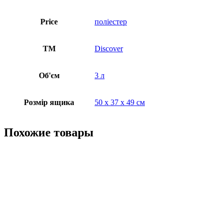
Price
поліестер
ТМ
Discover
Об'єм
3 л
Розмір ящика
50 х 37 х 49 см
Похожие товары