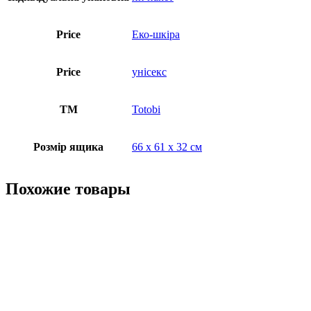
Price
Еко-шкіра
Price
унісекс
ТМ
Totobi
Розмір ящика
66 х 61 х 32 см
Похожие товары